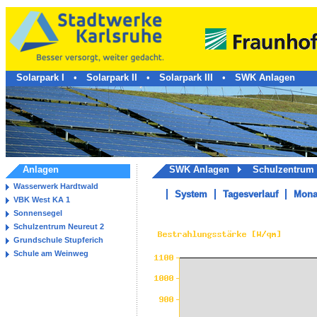
Solarpark I
•
Solarpark II
•
Solarpark III
•
SWK Anlagen
Anlagen
SWK Anlagen
Schulzentrum 
Wasserwerk Hardtwald
System
Tagesverlauf
Mona
VBK West KA 1
Sonnensegel
Schulzentrum Neureut 2
Grundschule Stupferich
Schule am Weinweg