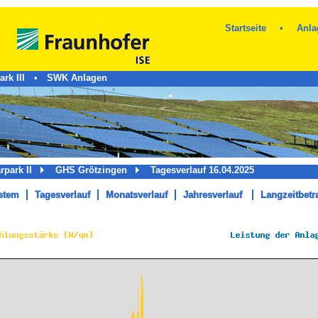
Startseite
•
Anla
rk III
•
SWK Anlagen
arpark II
GHS Grötzingen
Tagesverlauf 16.04.2025
stem
Tagesverlauf
Monatsverlauf
Jahresverlauf
Langzeitbetr