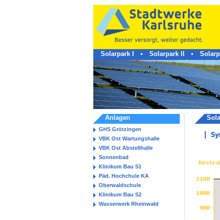
Solarpark I
•
Solarpark II
•
Solarpa
Anlagen
Sol
GHS Grötzingen
Sy
VBK Ost Wartungshalle
VBK Ost Abstellhalle
Sonnenbad
Klinikum Bau S1
Päd. Hochchule KA
Oberwaldschule
Klinikum Bau S2
Wasserwerk Rheinwald