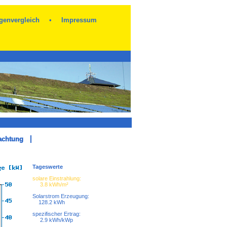
genvergleich
•
Impressum
achtung
Tageswerte
solare Einstrahlung:
3.8 kWh/m²
Solarstrom Erzeugung:
128.2 kWh
spezifischer Ertrag:
2.9 kWh/kWp