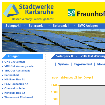
Solarpark I
•
Solarpark II
•
Solarpark III
•
SWK Anlagen
Anlagen
Solarpark II
VBK Ost Wartun
GHS Grötzingen
System
Tagesverlauf
Mona
VBK Ost Wartungshalle
VBK Ost Abstellhalle
Sonnenbad
Klinikum Bau S1
Päd. Hochchule KA
Oberwaldschule
Klinikum Bau S2
Wasserwerk Rheinwald