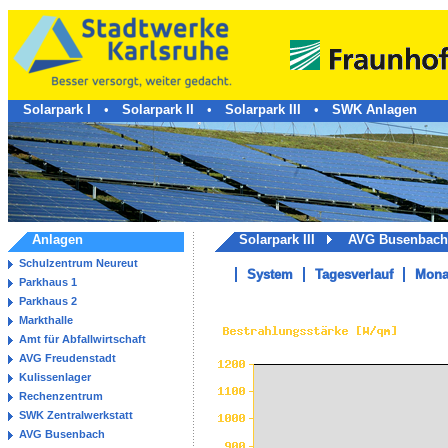
Solarpark I
•
Solarpark II
•
Solarpark III
•
SWK Anlagen
Anlagen
Solarpark III
AVG Busenba
Schulzentrum Neureut
System
Tagesverlauf
Mona
Parkhaus 1
Parkhaus 2
Markthalle
Amt für Abfallwirtschaft
AVG Freudenstadt
Kulissenlager
Rechenzentrum
SWK Zentralwerkstatt
AVG Busenbach