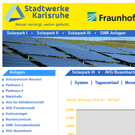
Solarpark I
•
Solarpark II
•
Solarpark III
•
SWK Anlagen
Anlagen
Solarpark III
AVG Busenba
Schulzentrum Neureut
System
Tagesverlauf
Mona
Parkhaus 1
Parkhaus 2
Markthalle
Amt für Abfallwirtschaft
AVG Freudenstadt
Kulissenlager
Rechenzentrum
SWK Zentralwerkstatt
AVG Busenbach