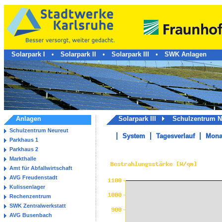
Solarpark I
•
Solarpark II
•
Solarpark III
•
SWK Anlagen
Anlagen
Solarpark III
Schulzentrum 
Schulzentrum Neureut
System
Tagesverlauf
Mona
Parkhaus 1
Parkhaus 2
Markthalle
Amt für Abfallwirtschaft
AVG Freudenstadt
Kulissenlager
Rechenzentrum
SWK Zentralwerkstatt
AVG Busenbach