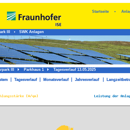
Startseite
•
Anla
rk III
•
SWK Anlagen
arpark III
Parkhaus 1
Tagesverlauf 13.05.2025
stem
Tagesverlauf
Monatsverlauf
Jahresverlauf
Langzeitbetr