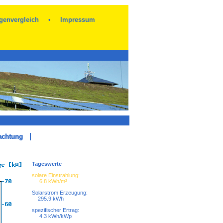
genvergleich
•
Impressum
achtung
Tageswerte
solare Einstrahlung:
6.8 kWh/m²
Solarstrom Erzeugung:
295.9 kWh
spezifischer Ertrag:
4.3 kWh/kWp