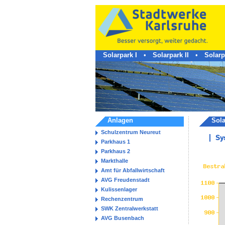
Solarpark I
•
Solarpark II
•
Solarpa
Anlagen
Sol
Schulzentrum Neureut
Sy
Parkhaus 1
Parkhaus 2
Markthalle
Amt für Abfallwirtschaft
AVG Freudenstadt
Kulissenlager
Rechenzentrum
SWK Zentralwerkstatt
AVG Busenbach