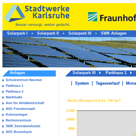
Solarpark I
•
Solarpark II
•
Solarpark III
•
SWK Anlagen
Anlagen
Solarpark III
Parkhaus 1
T
Schulzentrum Neureut
System
Tagesverlauf
Mona
Parkhaus 1
Parkhaus 2
Markthalle
Amt für Abfallwirtschaft
AVG Freudenstadt
Kulissenlager
Rechenzentrum
SWK Zentralwerkstatt
AVG Busenbach