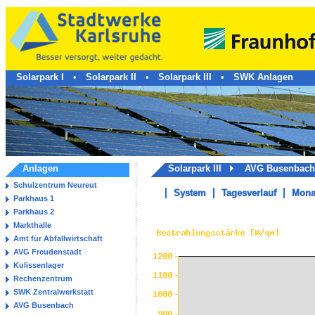
Solarpark I
•
Solarpark II
•
Solarpark III
•
SWK Anlagen
Anlagen
Solarpark III
AVG Busenba
Schulzentrum Neureut
System
Tagesverlauf
Mona
Parkhaus 1
Parkhaus 2
Markthalle
Amt für Abfallwirtschaft
AVG Freudenstadt
Kulissenlager
Rechenzentrum
SWK Zentralwerkstatt
AVG Busenbach