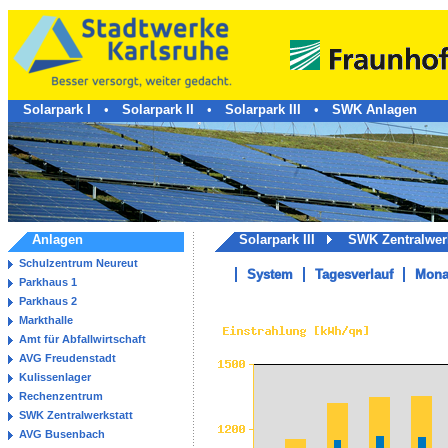
Solarpark I
•
Solarpark II
•
Solarpark III
•
SWK Anlagen
Anlagen
Solarpark III
SWK Zentralwer
Schulzentrum Neureut
System
Tagesverlauf
Mona
Parkhaus 1
Parkhaus 2
Markthalle
Amt für Abfallwirtschaft
AVG Freudenstadt
Kulissenlager
Rechenzentrum
SWK Zentralwerkstatt
AVG Busenbach