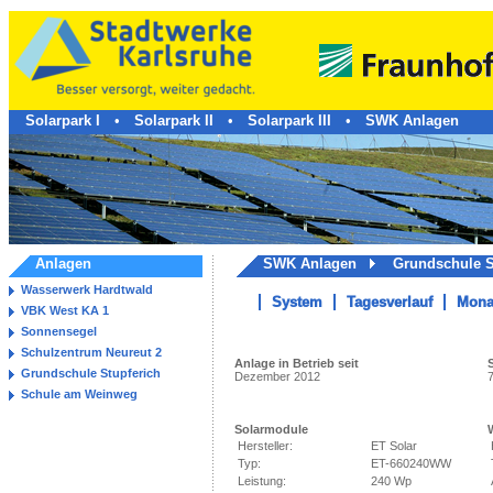
Solarpark I
•
Solarpark II
•
Solarpark III
•
SWK Anlagen
Anlagen
SWK Anlagen
Grundschule S
Wasserwerk Hardtwald
System
Tagesverlauf
Mona
VBK West KA 1
Sonnensegel
Schulzentrum Neureut 2
Anlage in Betrieb seit
Grundschule Stupferich
Dezember 2012
Schule am Weinweg
Solarmodule
Hersteller:
ET Solar
Typ:
ET-660240WW
Leistung:
240 Wp