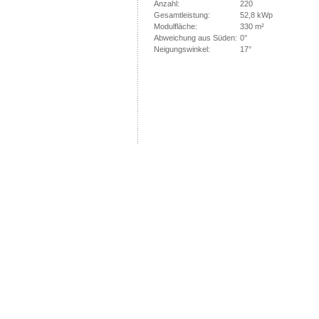
Anzahl:
220
Gesamtleistung:
52,8 kWp
Modulfläche:
330 m²
Abweichung aus Süden:
0°
Neigungswinkel:
17°