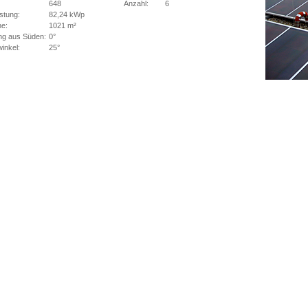
648
Anzahl:
6
stung:
82,24 kWp
he:
1021 m²
ng aus Süden:
0°
inkel:
25°