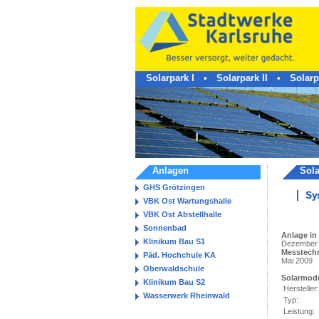
Solarpark I
•
Solarpark II
•
Solarpa
Anlagen
Sol
GHS Grötzingen
Sy
VBK Ost Wartungshalle
VBK Ost Abstellhalle
Sonnenbad
Anlage in 
Klinikum Bau S1
Dezember
Messtechni
Päd. Hochchule KA
Mai 2009
Oberwaldschule
Solarmod
Klinikum Bau S2
Hersteller:
Wasserwerk Rheinwald
Typ:
Leistung: