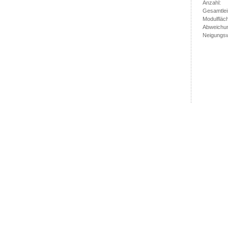
Anzahl:
Gesamtlei
Modulfläc
Abweichu
Neigungsw