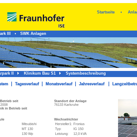
Startseite
•
Anla
rk III
•
SWK Anlagen
arpark II
Klinikum Bau S1
Systembeschreibung
stem
Tagesverlauf
Monatsverlauf
Jahresverlauf
Langzeitbetr
Betrieb seit
Standort der Anlage
 2008
76133 Karlsruhe
k in Betrieb seit
ule
Wechselrichter
Mitsubishi
Hersteller1:
Fronius
MT 130
Typ:
IG 150
130 Wp
Leistung:
12,0 kVA