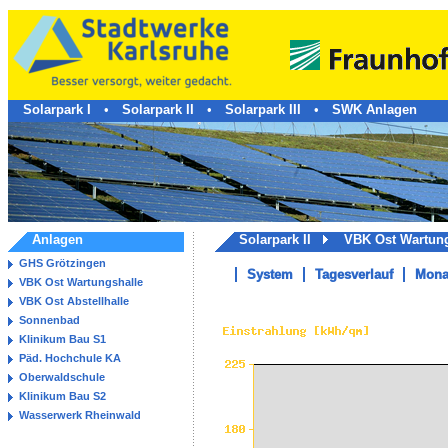
Solarpark I
•
Solarpark II
•
Solarpark III
•
SWK Anlagen
Anlagen
Solarpark II
VBK Ost Wartun
GHS Grötzingen
System
Tagesverlauf
Mona
VBK Ost Wartungshalle
VBK Ost Abstellhalle
Sonnenbad
Klinikum Bau S1
Päd. Hochchule KA
Oberwaldschule
Klinikum Bau S2
Wasserwerk Rheinwald