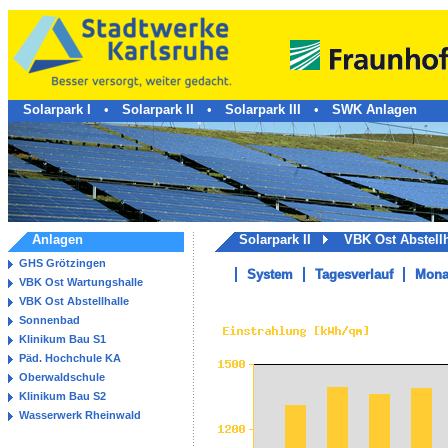
Solarpark I
•
Solarpark II
•
Solarpark III
•
SWK Anlagen
Anlagen
Solarpark II
VBK Ost Abstell
GHS Grötzingen
System
Tagesverlauf
Mona
VBK Ost Wartungshalle
VBK Ost Abstellhalle
Sonnenbad
Klinikum Bau S1
Päd. Hochchule KA
Oberwaldschule
Klinikum Bau S2
Wasserwerk Rheinwald