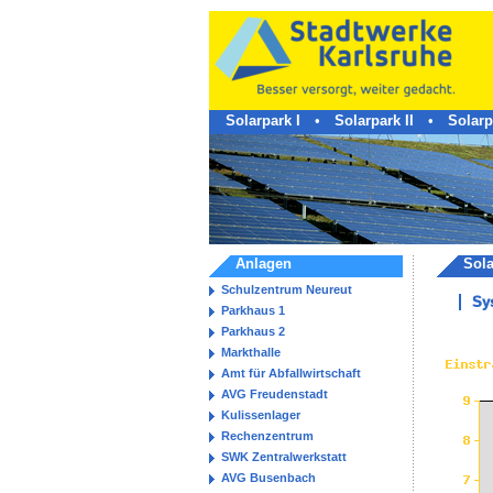
Solarpark I
•
Solarpark II
•
Solarpa
Anlagen
Sol
Schulzentrum Neureut
Sy
Parkhaus 1
Parkhaus 2
Markthalle
Amt für Abfallwirtschaft
AVG Freudenstadt
Kulissenlager
Rechenzentrum
SWK Zentralwerkstatt
AVG Busenbach