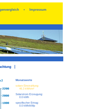
genvergleich
•
Impressum
achtung
Monatswerte
solare Einstrahlung:
46.3 kWh/m²
Solarstrom Erzeugung:
0.0 kWh
spezifischer Ertrag:
0.0 kWh/kWp