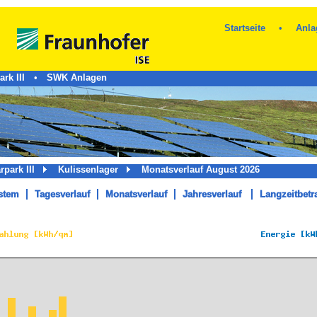
Startseite
•
Anla
rk III
•
SWK Anlagen
arpark III
Kulissenlager
Monatsverlauf August 2026
stem
Tagesverlauf
Monatsverlauf
Jahresverlauf
Langzeitbetr